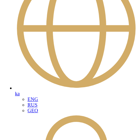
ka
ENG
RUS
GEO