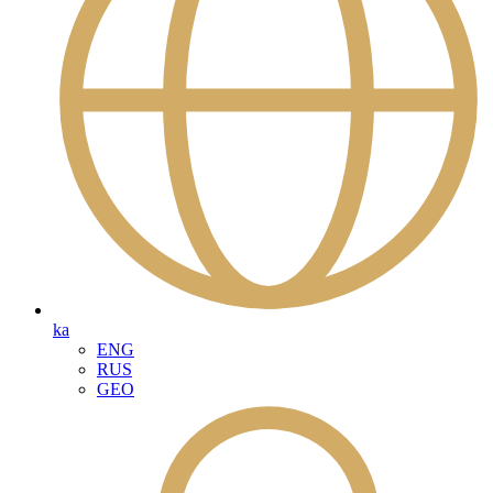
ka
ENG
RUS
GEO