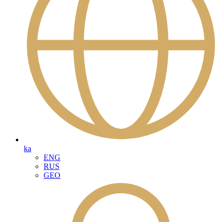
ka
ENG
RUS
GEO