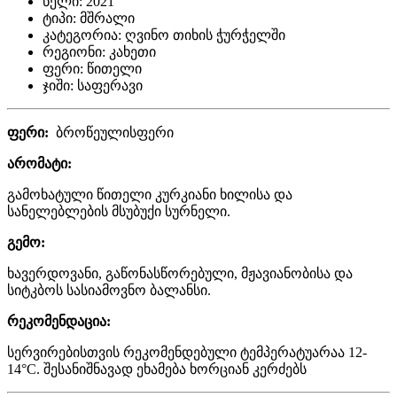
წელი:
2021
ტიპი:
მშრალი
კატეგორია:
ღვინო თიხის ჭურჭელში
რეგიონი:
კახეთი
ფერი:
წითელი
ჯიში:
საფერავი
ფერი
:
ბროწეულისფერი
არომატი
:
გამოხატული
წითელი
კურკიანი
ხილისა
და
სანელებლების
მსუბუქი
სურნელი
.
გემო
:
ხავერდოვანი
,
გაწონასწორებული
,
მჟავიანობისა
და
სიტკბოს
სასიამოვნო
ბალანსი
.
რეკომენდაცია
:
სერვირებისთვის
რეკომენდებული
ტემპერატუარაა
12-
14°C.
შესანიშნავად
ეხამება
ხორციან
კერძებს