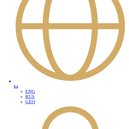
ka
ENG
RUS
GEO