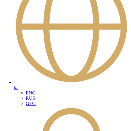
ka
ENG
RUS
GEO