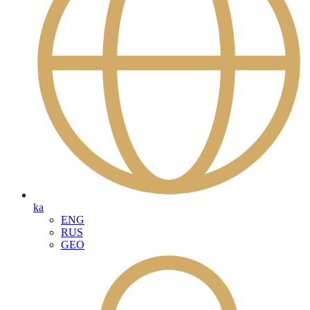
ka
ENG
RUS
GEO