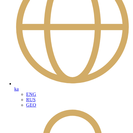
ka
ENG
RUS
GEO