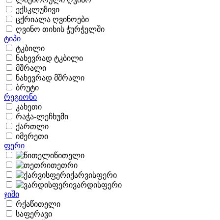
ექსკლუზივი
ცქრიალა ღვინოები
ღვინო თიხის ჭურჭელში
ტიპი
ტკბილი
ნახევრად ტკბილი
მშრალი
ნახევრად მშრალი
ბრუტი
რეგიონი
კახეთი
რაჭა-ლეჩხუმი
ქართლი
იმერეთი
ფერი
წითელი
თეთრი
ქარვისფერი
ვარდისფერი
ჯიში
რქაწითელი
საფერავი