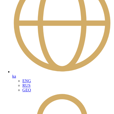
ka
ENG
RUS
GEO