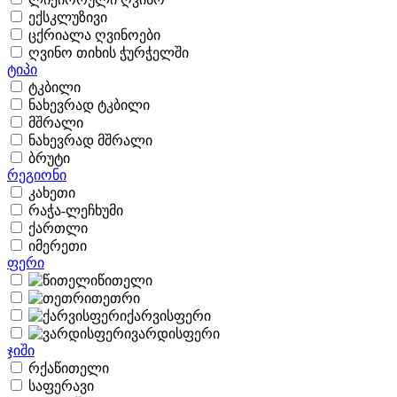
ექსკლუზივი
ცქრიალა ღვინოები
ღვინო თიხის ჭურჭელში
ტიპი
ტკბილი
ნახევრად ტკბილი
მშრალი
ნახევრად მშრალი
ბრუტი
რეგიონი
კახეთი
რაჭა-ლეჩხუმი
ქართლი
იმერეთი
ფერი
წითელი
თეთრი
ქარვისფერი
ვარდისფერი
ჯიში
რქაწითელი
საფერავი